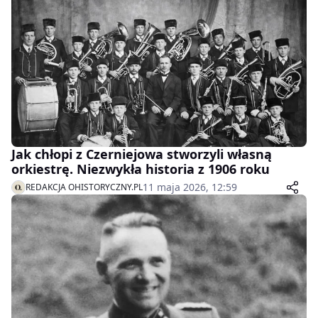
Jak chłopi z Czerniejowa stworzyli własną
orkiestrę. Niezwykła historia z 1906 roku
11 maja 2026, 12:59
REDAKCJA OHISTORYCZNY.PL