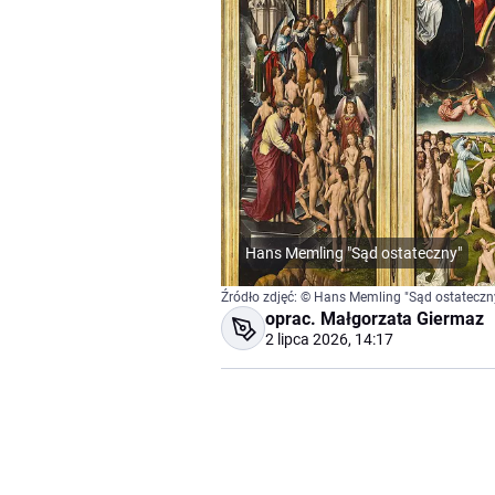
Hans Memling "Sąd ostateczny"
Źródło zdjęć: © Hans Memling "Sąd ostateczn
oprac.
Małgorzata Giermaz
2 lipca 2026, 14:17