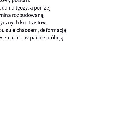
ątkowy poziom.
da na tęczy, a poniżej
omina rozbudowaną,
tycznych kontrastów.
 pulsuje chaosem, deformacją
wieniu, inni w panice próbują