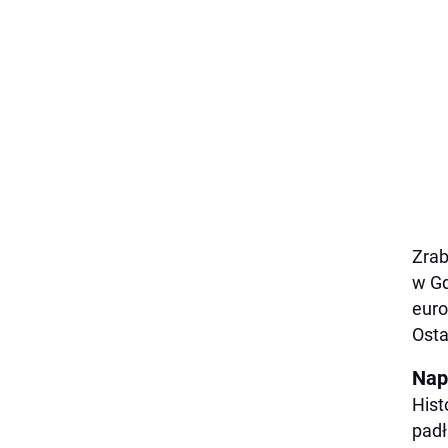
Zrab
w Gd
euro
Osta
Napo
Hist
padł