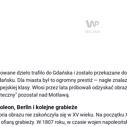
owane dzieło trafiło do Gdańska i zostało przekazane d
ańsku. Dla miasta był to ogromny prestiż — nagle znalaz
pejskiej klasy. Włosi przez lata próbowali odzyskać obraz
teczny" pozostał nad Motławą.
leon, Berlin i kolejne grabieże
oria obrazu nie zakończyła się w XV wieku. Na początku 
 ofiarą grabieży. W 1807 roku, w czasie wojen napoleońs