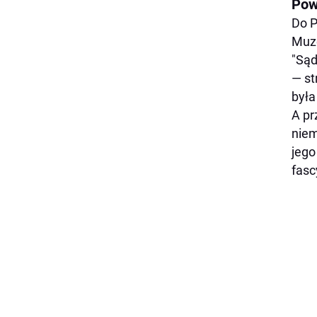
Pow
Do P
Muze
"Sąd
— st
była
A pr
niem
jego
fasc