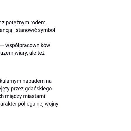
ny z potężnym rodem
rencją i stanowić symbol
ch — współpracowników
razem wiary, ale też
takularnym napadem na
zejęty przez gdańskiego
ych między miastami
arakter półlegalnej wojny