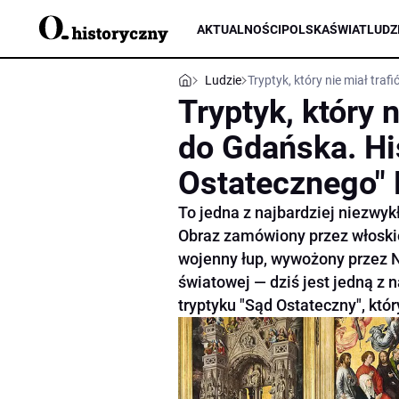
AKTUALNOŚCI
POLSKA
ŚWIAT
LUDZ
Ludzie
Tryptyk, który nie miał tra
Tryptyk, który n
do Gdańska. Hi
Ostatecznego"
To jedna z najbardziej niezwykł
Obraz zamówiony przez włoskie
wojenny łup, wywożony przez N
światowej — dziś jest jedną z
tryptyku "Sąd Ostateczny", któ