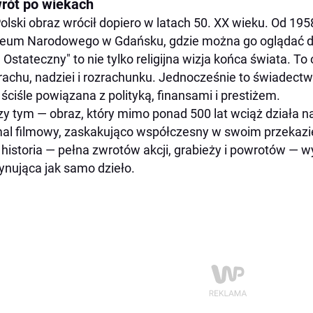
rót po wiekach
olski obraz wrócił dopiero w latach 50. XX wieku. Od 195
um Narodowego w Gdańsku, gdzie można go oglądać do
 Ostateczny" to nie tylko religijna wizja końca świata. T
rachu, nadziei i rozrachunku. Jednocześnie to świadect
 ściśle powiązana z polityką, finansami i prestiżem.
zy tym — obraz, który mimo ponad 500 lat wciąż działa 
al filmowy, zaskakująco współczesny w swoim przekazie
 historia — pełna zwrotów akcji, grabieży i powrotów — w
ynująca jak samo dzieło.