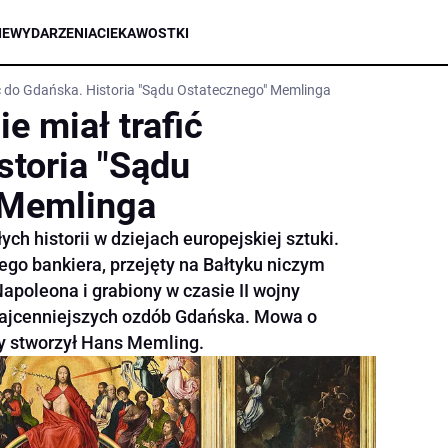
IE
WYDARZENIA
CIEKAWOSTKI
fić do Gdańska. Historia "Sądu Ostatecznego" Memlinga
ie miał trafić
storia "Sądu
 Memlinga
ych historii w dziejach europejskiej sztuki.
go bankiera, przejęty na Bałtyku niczym
apoleona i grabiony w czasie II wojny
 najcenniejszych ozdób Gdańska. Mowa o
ry stworzył Hans Memling.