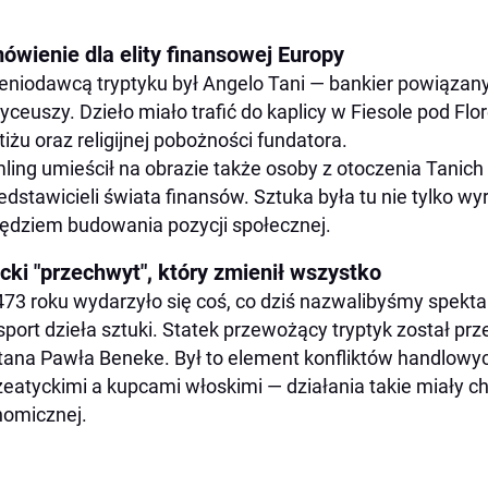
ówienie dla elity finansowej Europy
eniodawcą tryptyku był Angelo Tani — bankier powiąza
ceuszy. Dzieło miało trafić do kaplicy w Fiesole pod Flo
tiżu oraz religijnej pobożności fundatora.
ing umieścił na obrazie także osoby z otoczenia Tani
zedstawicieli świata finansów. Sztuka była tu nie tylko wy
ędziem budowania pozycji społecznej.
cki "przechwyt", który zmienił wszystko
73 roku wydarzyło się coś, co dziś nazwalibyśmy spek
sport dzieła sztuki. Statek przewożący tryptyk został pr
tana Pawła Beneke. Był to element konfliktów handlow
eatyckimi a kupcami włoskimi — działania takie miały ch
omicznej.