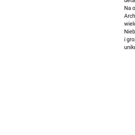
deta
Na o
Arch
wiel
Nieb
i gr
unik