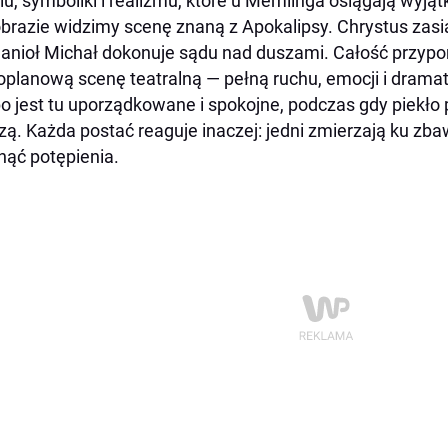
lu, symboliki i realizmu, które u Memlinga osiągają wyj
brazie widzimy scenę znaną z Apokalipsy. Chrystus zasia
anioł Michał dokonuje sądu nad duszami. Całość przyp
oplanową scenę teatralną — pełną ruchu, emocji i drama
o jest tu uporządkowane i spokojne, podczas gdy piekło
ozą. Każda postać reaguje inaczej: jedni zmierzają ku zba
nąć potępienia.