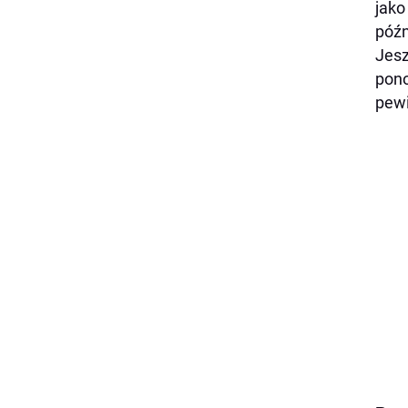
jako
późn
Jesz
pono
pewi