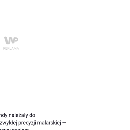
ndy należały do
wykłej precyzji malarskiej —