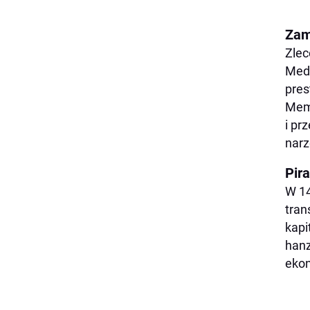
Zam
Zlec
Medy
pres
Meml
i pr
narz
Pira
W 14
tran
kapi
hanz
ekon