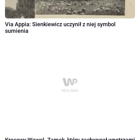
Via Appia: Sienkiewicz uczynił z niej symbol
sumienia
Kresowy Wawel. Zamek, który zachwycał wnętrzami