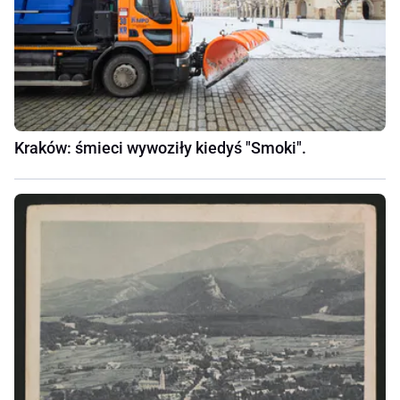
Kraków: śmieci wywoziły kiedyś "Smoki".