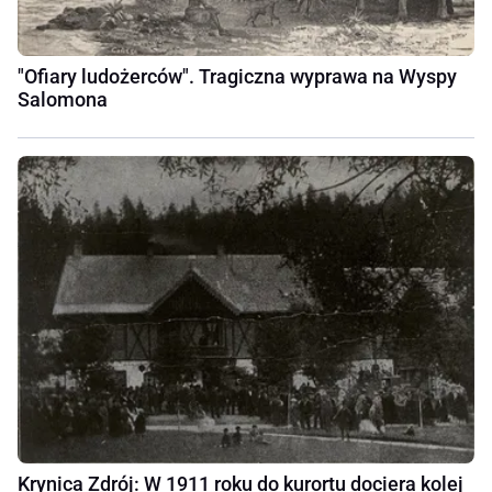
"Ofiary ludożerców". Tragiczna wyprawa na Wyspy
Salomona
Krynica Zdrój: W 1911 roku do kurortu dociera kolej