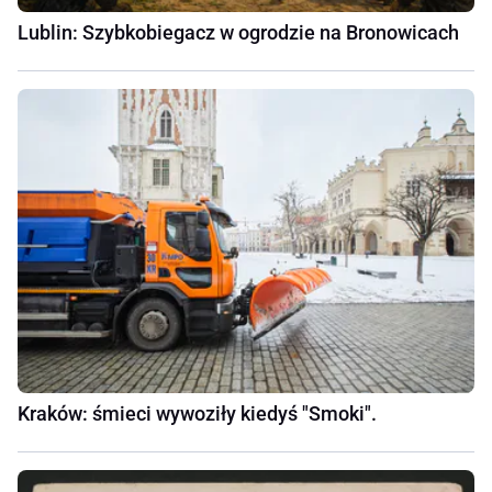
Lublin: Szybkobiegacz w ogrodzie na Bronowicach
Kraków: śmieci wywoziły kiedyś "Smoki".