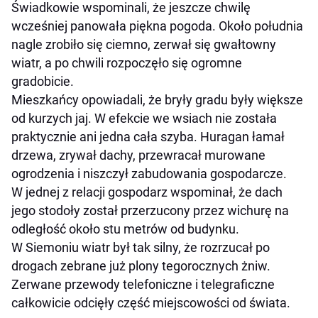
Świadkowie wspominali, że jeszcze chwilę
wcześniej panowała piękna pogoda. Około południa
nagle zrobiło się ciemno, zerwał się gwałtowny
wiatr, a po chwili rozpoczęło się ogromne
gradobicie.
Mieszkańcy opowiadali, że bryły gradu były większe
od kurzych jaj. W efekcie we wsiach nie została
praktycznie ani jedna cała szyba. Huragan łamał
drzewa, zrywał dachy, przewracał murowane
ogrodzenia i niszczył zabudowania gospodarcze.
W jednej z relacji gospodarz wspominał, że dach
jego stodoły został przerzucony przez wichurę na
odległość około stu metrów od budynku.
W Siemoniu wiatr był tak silny, że rozrzucał po
drogach zebrane już plony tegorocznych żniw.
Zerwane przewody telefoniczne i telegraficzne
całkowicie odcięły część miejscowości od świata.