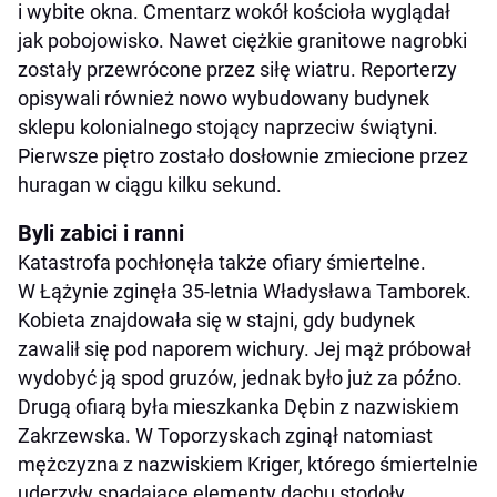
i wybite okna. Cmentarz wokół kościoła wyglądał
jak pobojowisko. Nawet ciężkie granitowe nagrobki
zostały przewrócone przez siłę wiatru. Reporterzy
opisywali również nowo wybudowany budynek
sklepu kolonialnego stojący naprzeciw świątyni.
Pierwsze piętro zostało dosłownie zmiecione przez
huragan w ciągu kilku sekund.
Byli zabici i ranni
Katastrofa pochłonęła także ofiary śmiertelne.
W Łążynie zginęła 35-letnia Władysława Tamborek.
Kobieta znajdowała się w stajni, gdy budynek
zawalił się pod naporem wichury. Jej mąż próbował
wydobyć ją spod gruzów, jednak było już za późno.
Drugą ofiarą była mieszkanka Dębin z nazwiskiem
Zakrzewska. W Toporzyskach zginął natomiast
mężczyzna z nazwiskiem Kriger, którego śmiertelnie
uderzyły spadające elementy dachu stodoły.