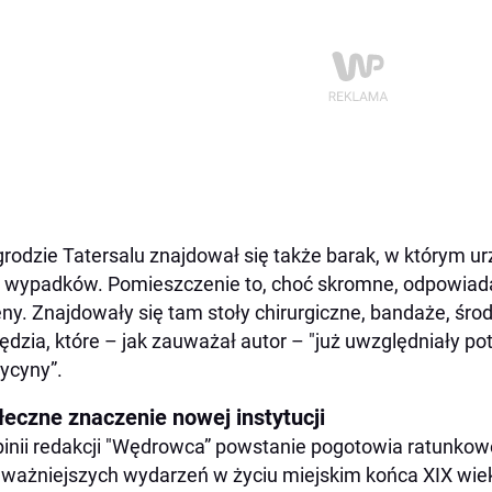
rodzie Tatersalu znajdował się także barak, w którym 
r wypadków. Pomieszczenie to, choć skromne, odpowi
eny. Znajdowały się tam stoły chirurgiczne, bandaże, środ
ędzia, które – jak zauważał autor – "już uwzględniały p
ycyny”.
łeczne znaczenie nowej instytucji
inii redakcji "Wędrowca” powstanie pogotowia ratunko
jważniejszych wydarzeń w życiu miejskim końca XIX wie