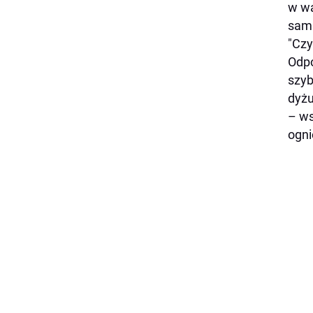
w wa
sama
"Czy
Odpo
szyb
dyżu
– ws
ogni