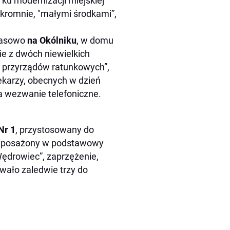
ku modernizacji miejskiej
skromnie, "małymi środkami”,
zasowo
na Okólniku
, w domu
ie z dwóch niewielkich
h przyrządów ratunkowych”,
ekarzy, obecnych w dzień
 wezwanie telefoniczne.
Nr 1
, przystosowany do
 wyposażony w podstawowy
Wędrowiec”, zaprzężenie,
wało zaledwie trzy do