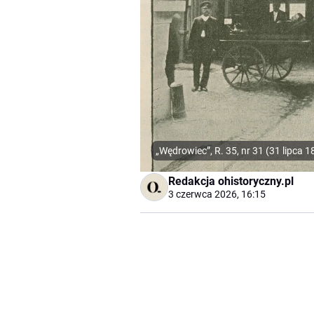
„Wędrowiec”, R. 35, nr 31 (31 lipca 
Redakcja ohistoryczny.pl
3 czerwca 2026, 16:15