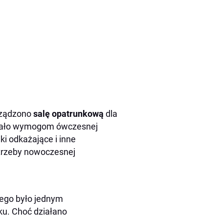
urządzono
salę opatrunkową
dla
adało wymogom ówczesnej
ki odkażające i inne
otrzeby nowoczesnej
wego było jednym
ku. Choć działano