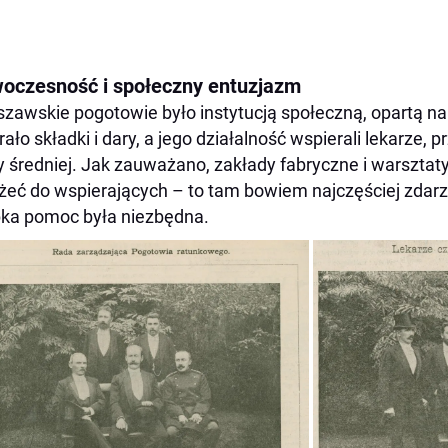
oczesność i społeczny entuzjazm
zawskie pogotowie było instytucją społeczną, opartą n
rało składki i dary, a jego działalność wspierali lekarze,
y średniej. Jak zauważano, zakłady fabryczne i warszta
żeć do wspierających – to tam bowiem najczęściej zdarz
ka pomoc była niezbędna.