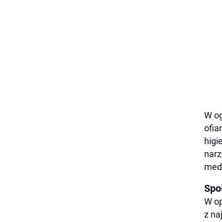
W og
ofia
higi
narz
med
Spo
W op
z na