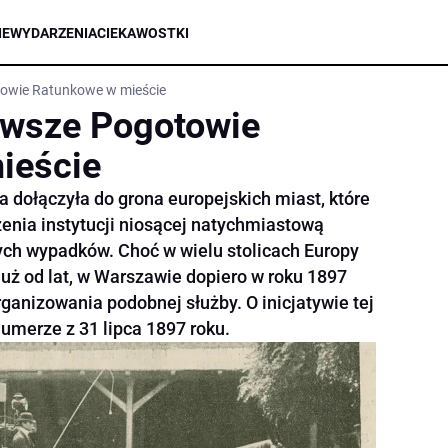
IE
WYDARZENIA
CIEKAWOSTKI
owie Ratunkowe w mieście
rwsze Pogotowie
ieście
 dołączyła do grona europejskich miast, które
enia instytucji niosącej natychmiastową
ch wypadków. Choć w wielu stolicach Europy
uż od lat, w Warszawie dopiero w roku 1897
rganizowania podobnej służby. O inicjatywie tej
umerze z 31 lipca 1897 roku.