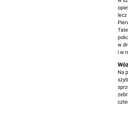
w sz
opie
lecz
Pier
Tate
poko
w dr
i w 
Wóz
Na p
szyb
sprz
zebr
czte