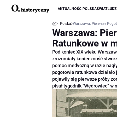
AKTUALNOŚCI
POLSKA
ŚWIAT
LUDZ
Polska
Warszawa: Pierwsze Pogot
Warszawa: Pie
Ratunkowe w m
Pod koniec XIX wieku Warszawa
zrozumiały konieczność stworz
pomoc medyczną w razie nagły
pogotowie ratunkowe działało j
pojawiły się pierwsze próby zo
pisał tygodnik "Wędrowiec” w n