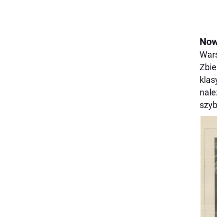
Now
Wars
Zbie
klas
nale
szyb