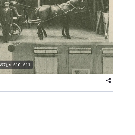
1897), s. 610–611.