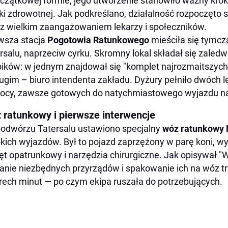
czątkowej formie, jego utworzenie stanowiło ważny krok 
ki zdrowotnej. Jak podkreślano, działalność rozpoczęto 
 z wielkim zaangażowaniem lekarzy i społeczników.
wsza stacja
Pogotowia Ratunkowego
mieściła się tymc
rsalu, naprzeciw cyrku. Skromny lokal składał się zaledw
ików: w jednym znajdował się "komplet najrozmaitszyc
ugim – biuro intendenta zakładu. Dyżury pełniło dwóch l
nocy, zawsze gotowych do natychmiastowego wyjazdu na
 ratunkowy i pierwsze interwencje
odwórzu Tatersalu ustawiono specjalny
wóz ratunkowy 
kich wyjazdów. Był to pojazd zaprzężony w parę koni,
ęt opatrunkowy i narzędzia chirurgiczne. Jak opisywał "
anie niezbędnych przyrządów i spakowanie ich na wóz tr
rech minut — po czym ekipa ruszała do potrzebujących.