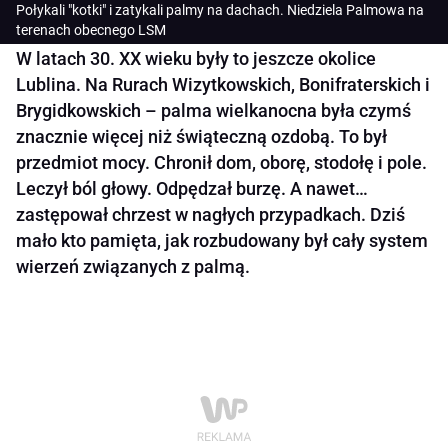
Połykali "kotki" i zatykali palmy na dachach. Niedziela Palmowa na
terenach obecnego LSM
W latach 30. XX wieku były to jeszcze okolice
Lublina. Na Rurach Wizytkowskich, Bonifraterskich i
Brygidkowskich – palma wielkanocna była czymś
znacznie więcej niż świąteczną ozdobą. To był
przedmiot mocy. Chronił dom, oborę, stodołę i pole.
Leczył ból głowy. Odpędzał burzę. A nawet…
zastępował chrzest w nagłych przypadkach. Dziś
mało kto pamięta, jak rozbudowany był cały system
wierzeń związanych z palmą.