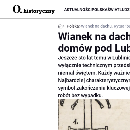
AKTUALNOŚCI
POLSKA
ŚWIAT
LUDZ
Polska
Wianek na dachu. Rytuał 
Wianek na dach
domów pod Lu
Jeszcze sto lat temu w Lublin
wyłącznie technicznym przeds
niemal świętem. Każdy ważniejs
Najbardziej charakterystyczny
symbol zakończenia kluczowej
robót bez wypadku.