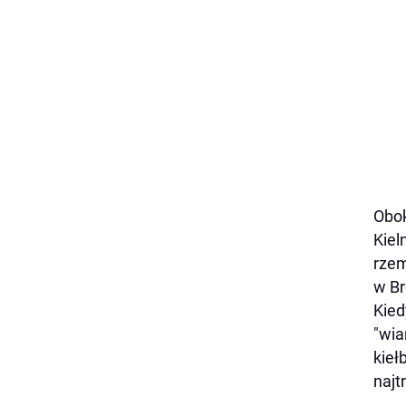
Obok
Kiel
rzem
w Br
Kied
"wia
kieł
najt