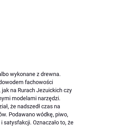
 albo wykonane z drewna.
yły dowodem fachowości
 jak na Rurach Jezuickich czy
nymi modelami narzędzi.
iał, że nadszedł czas na
ków. Podawano wódkę, piwo,
i satysfakcji. Oznaczało to, że