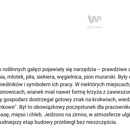
 roślinnych gałęzi pojawiały się narzędzia – prawdziwe
nia, młotek, piła, siekiera, węgielnica, pion murarski. B
ieślników i symbolem ich pracy. W niektórych miejscach,
onowicach, wianek miał nawet formę krzyża z zawieszo
y gospodarz dostrzegał gotowy znak na krokwiach, wiedz
nkowe". Był to obowiązkowy poczęstunek dla pracowni
basę, mięso i chleb. Jedzono na zimno, w atmosferze ulgi 
rudniejszy etap budowy przebiegł bez nieszczęścia.