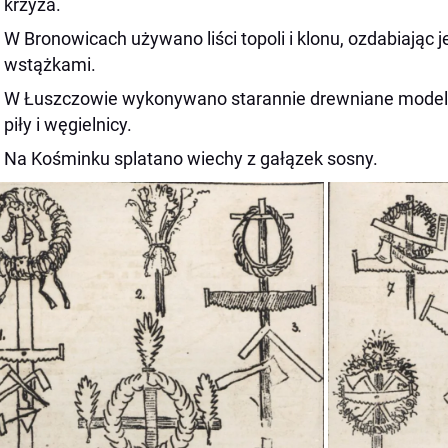
krzyża.
W Bronowicach używano liści topoli i klonu, ozdabiając 
wstążkami.
W Łuszczowie wykonywano starannie drewniane modele n
piły i węgielnicy.
Na Kośminku splatano wiechy z gałązek sosny.