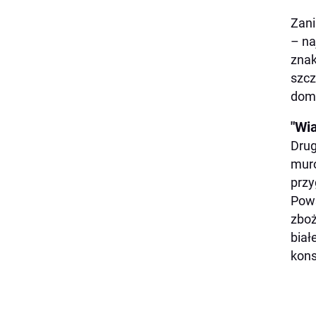
Zani
– na
znak
szcz
dom
"Wi
Drug
muró
przy
Pows
zboż
biał
kons