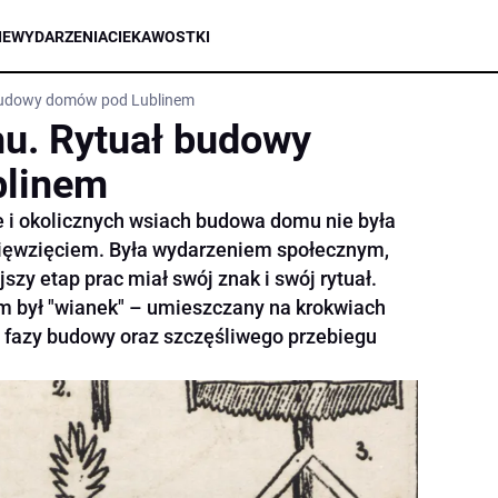
IE
WYDARZENIA
CIEKAWOSTKI
budowy domów pod Lublinem
u. Rytuał budowy
blinem
ie i okolicznych wsiach budowa domu nie była
ięwzięciem. Była wydarzeniem społecznym,
zy etap prac miał swój znak i swój rytuał.
m był "wianek" – umieszczany na krokwiach
 fazy budowy oraz szczęśliwego przebiegu