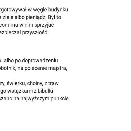
rzygotowywał w węgle budynku
ziele albo pieniądz. Był to
ańcom ma w nim sprzyjać
ezpieczał przyszłość
wi albo po doprowadzeniu
otnik, na polecenie majstra,
y, świerku, choiny, z traw
go wstążkami z bibułki –
szczano na najwyższym punkcie