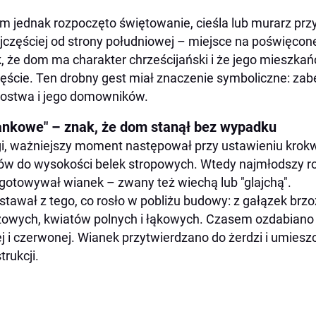
m jednak rozpoczęto świętowanie, cieśla lub murarz p
jczęściej od strony południowej – miejsce na poświęcone 
, że dom ma charakter chrześcijański i że jego mieszk
ęście. Ten drobny gest miał znaczenie symboliczne: zab
ostwa i jego domowników.
ankowe" – znak, że dom stanął bez wypadku
i, ważniejszy moment następował przy ustawieniu krok
w do wysokości belek stropowych. Wtedy najmłodszy rob
gotowywał wianek – zwany też wiechą lub "glajchą".
tawał z tego, co rosło w pobliżu budowy: z gałązek brzoz
owych, kwiatów polnych i łąkowych. Czasem ozdabiano 
ej i czerwonej. Wianek przytwierdzano do żerdzi i umie
trukcji.