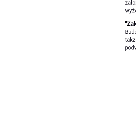
zało
wyże
"Za
Budo
takż
podw