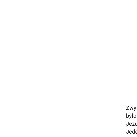
Zwyc
było
Jezu
Jede