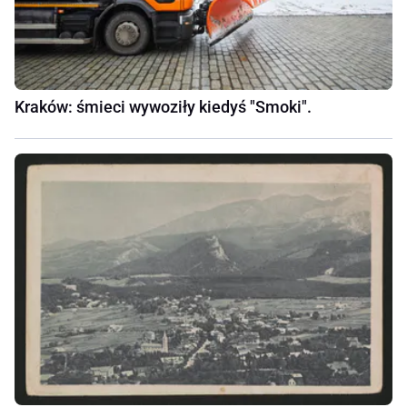
Kraków: śmieci wywoziły kiedyś "Smoki".