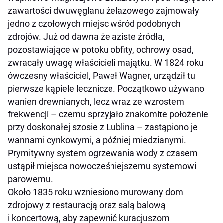
zawartości dwuwęglanu żelazowego zajmowały
jedno z czołowych miejsc wśród podobnych
zdrojów. Już od dawna żelaziste źródła,
pozostawiające w potoku obfity, ochrowy osad,
zwracały uwagę właścicieli majątku. W 1824 roku
ówczesny właściciel, Paweł Wagner, urządził tu
pierwsze kąpiele lecznicze. Początkowo używano
wanien drewnianych, lecz wraz ze wzrostem
frekwencji – czemu sprzyjało znakomite położenie
przy doskonałej szosie z Lublina – zastąpiono je
wannami cynkowymi, a później miedzianymi.
Prymitywny system ogrzewania wody z czasem
ustąpił miejsca nowocześniejszemu systemowi
parowemu.
Około 1835 roku wzniesiono murowany dom
zdrojowy z restauracją oraz salą balową
i koncertową, aby zapewnić kuracjuszom