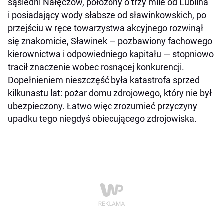
sąsiedni Nałęczów, położony o trzy mile od Lublina
i posiadający wody słabsze od sławinkowskich, po
przejściu w ręce towarzystwa akcyjnego rozwinął
się znakomicie, Sławinek — pozbawiony fachowego
kierownictwa i odpowiedniego kapitału — stopniowo
tracił znaczenie wobec rosnącej konkurencji.
Dopełnieniem nieszczęść była katastrofa sprzed
kilkunastu lat: pożar domu zdrojowego, który nie był
ubezpieczony. Łatwo więc zrozumieć przyczyny
upadku tego niegdyś obiecującego zdrojowiska.