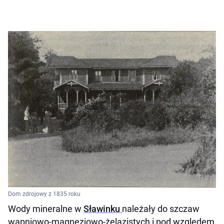
Dom zdrojowy z 1835 roku
Wody mineralne w
Sławinku
należały do szczaw
wapniowo-magnezjowo-żelazistych i pod względem