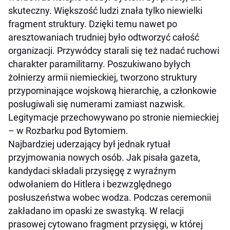
skuteczny. Większość ludzi znała tylko niewielki
fragment struktury. Dzięki temu nawet po
aresztowaniach trudniej było odtworzyć całość
organizacji. Przywódcy starali się też nadać ruchowi
charakter paramilitarny. Poszukiwano byłych
żołnierzy armii niemieckiej, tworzono struktury
przypominające wojskową hierarchię, a członkowie
posługiwali się numerami zamiast nazwisk.
Legitymacje przechowywano po stronie niemieckiej
– w Rozbarku pod Bytomiem.
Najbardziej uderzający był jednak rytuał
przyjmowania nowych osób. Jak pisała gazeta,
kandydaci składali przysięgę z wyraźnym
odwołaniem do Hitlera i bezwzględnego
posłuszeństwa wobec wodza. Podczas ceremonii
zakładano im opaski ze swastyką. W relacji
prasowej cytowano fragment przysięgi, w której