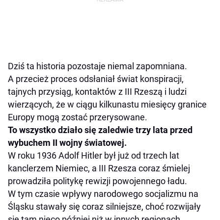
Dziś ta historia pozostaje niemal zapomniana.
A przecież proces odsłaniał świat konspiracji,
tajnych przysiąg, kontaktów z III Rzeszą i ludzi
wierzących, że w ciągu kilkunastu miesięcy granice
Europy mogą zostać przerysowane.
To wszystko działo się zaledwie trzy lata przed
wybuchem II wojny światowej.
W roku 1936 Adolf Hitler był już od trzech lat
kanclerzem Niemiec, a III Rzesza coraz śmielej
prowadziła politykę rewizji powojennego ładu.
W tym czasie wpływy narodowego socjalizmu na
Śląsku stawały się coraz silniejsze, choć rozwijały
się tam nieco później niż w innych regionach