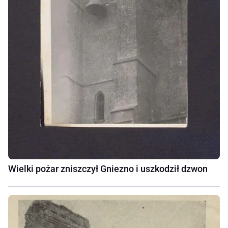
Wielki pożar zniszczył Gniezno i uszkodził dzwon