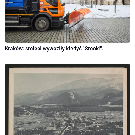
Kraków: śmieci wywoziły kiedyś "Smoki".