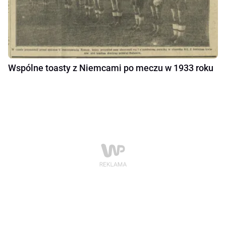
Wspólne toasty z Niemcami po meczu w 1933 roku