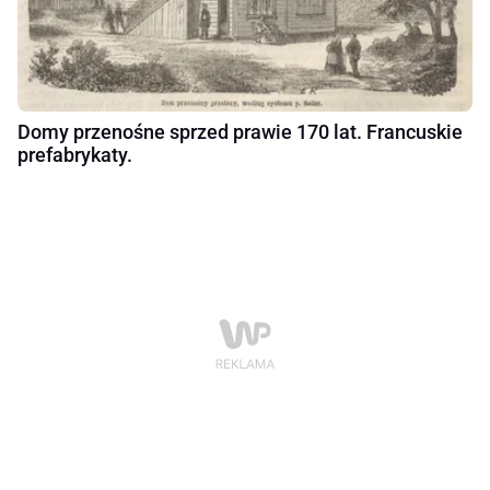
Domy przenośne sprzed prawie 170 lat. Francuskie
prefabrykaty.