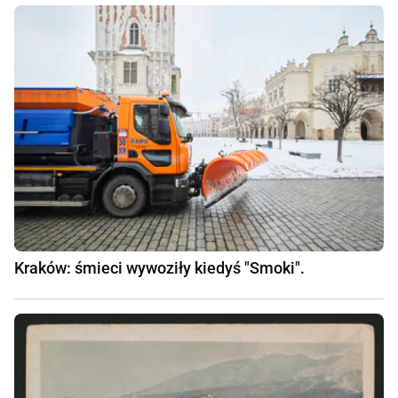
Kraków: śmieci wywoziły kiedyś "Smoki".