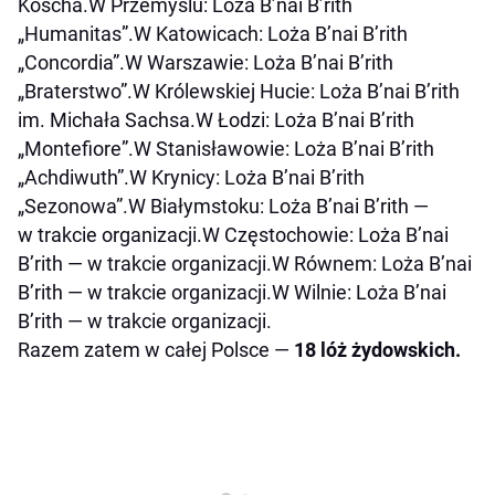
Koscha.W Przemyślu: Loża B’nai B’rith
„Humanitas”.W Katowicach: Loża B’nai B’rith
„Concordia”.W Warszawie: Loża B’nai B’rith
„Braterstwo”.W Królewskiej Hucie: Loża B’nai B’rith
im. Michała Sachsa.W Łodzi: Loża B’nai B’rith
„Montefiore”.W Stanisławowie: Loża B’nai B’rith
„Achdiwuth”.W Krynicy: Loża B’nai B’rith
„Sezonowa”.W Białymstoku: Loża B’nai B’rith —
w trakcie organizacji.W Częstochowie: Loża B’nai
B’rith — w trakcie organizacji.W Równem: Loża B’nai
B’rith — w trakcie organizacji.W Wilnie: Loża B’nai
B’rith — w trakcie organizacji.
Razem zatem w całej Polsce —
18 lóż żydowskich.