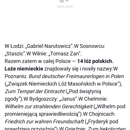
W Łodzi: „Gabriel Narutowicz”.W Sosnowcu:
„Staszic”.W Wilnie: „Tomasz Zan”.
Razem zatem w całej Polsce —
14 lóż polskich.
Loże niemieckie
znajdowały się i nosiły nazwy:W
Poznaniu:
Bund deutscher Freimaurerlogen in Polen
(„Związek Niemieckich Lóż Masońskich w Polsce”),
Zum Tempel der Eintracht
(„Pod świątynią
zgody”).W Bydgoszczy: „Janus”.W Chełmnie:
Wilhelm zur strahlenden Gerechtigkeit
(„Wilhelm pod
promieniejącą sprawiedliwością”).W Chojnicach:
Friedrich zur wahren Freundschaft
(„Fryderyk pod
prawdziwą przyjaźnią”).W Gnieźnie:
Zum bekränzten