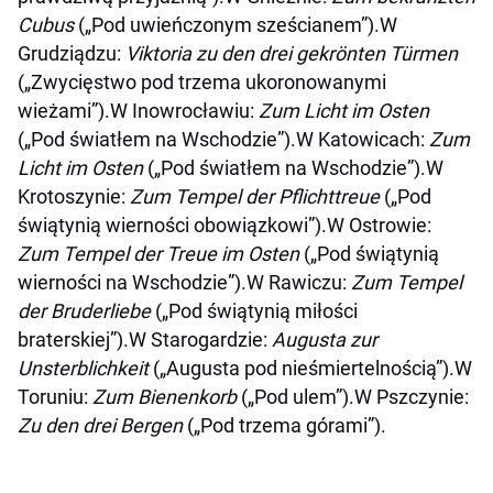
Cubus
(„Pod uwieńczonym sześcianem”).W
Grudziądzu:
Viktoria zu den drei gekrönten Türmen
(„Zwycięstwo pod trzema ukoronowanymi
wieżami”).W Inowrocławiu:
Zum Licht im Osten
(„Pod światłem na Wschodzie”).W Katowicach:
Zum
Licht im Osten
(„Pod światłem na Wschodzie”).W
Krotoszynie:
Zum Tempel der Pflichttreue
(„Pod
świątynią wierności obowiązkowi”).W Ostrowie:
Zum Tempel der Treue im Osten
(„Pod świątynią
wierności na Wschodzie”).W Rawiczu:
Zum Tempel
der Bruderliebe
(„Pod świątynią miłości
braterskiej”).W Starogardzie:
Augusta zur
Unsterblichkeit
(„Augusta pod nieśmiertelnością”).W
Toruniu:
Zum Bienenkorb
(„Pod ulem”).W Pszczynie:
Zu den drei Bergen
(„Pod trzema górami”).