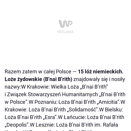
Razem zatem w całej Polsce —
15 lóż niemieckich.
Loże żydowskie (B’nai B’rith)
znajdowały się i nosiły
nazwy:W Krakowie: Wielka Loża „B’nai B’rith”
i Związek Stowarzyszeń Humanitarnych „B’nai B’rith
w Polsce”.W Poznaniu: Loża B’nai B’rith „Amicitia”.W
Krakowie: Loża B’nai B’rith „Solidarność”.W Bielsku:
Loża B’nai B’rith „Esra”.W Łańcucie: Loża B’nai B’rith
„Deopolis”.W Lesznie: Loża B’nai B’rith im. Rafała