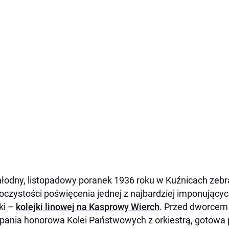
łodny, listopadowy poranek 1936 roku w Kuźnicach zebra
oczystości poświęcenia jednej z najbardziej imponujący
ki –
kolejki linowej na Kasprowy Wierch
. Przed dworcem
ania honorowa Kolei Państwowych z orkiestrą, gotowa p