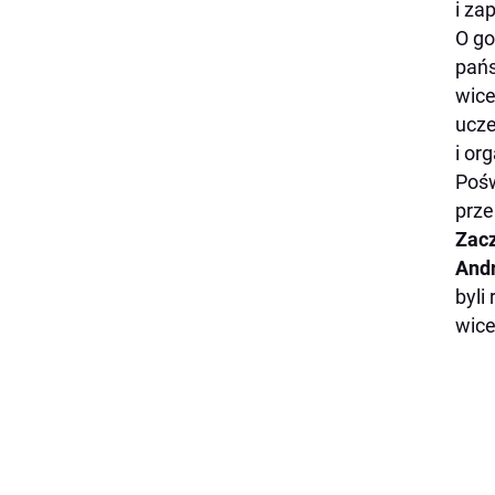
i za
O go
pańs
wice
ucze
i or
Pośw
prze
Zac
Andr
byli
wice