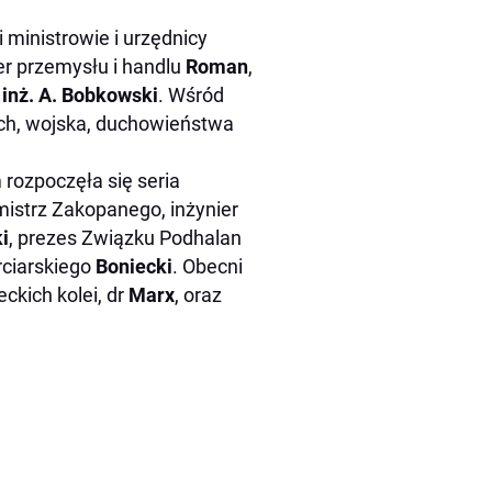
 ministrowie i urzędnicy
ter przemysłu i handlu
Roman
,
i
inż. A. Bobkowski
. Wśród
ich, wojska, duchowieństwa
 rozpoczęła się seria
mistrz Zakopanego, inżynier
i
, prezes Związku Podhalan
rciarskiego
Boniecki
. Obecni
ckich kolei, dr
Marx
, oraz