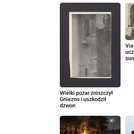
Via
ucz
sum
Wielki pożar zniszczył
Gniezno i uszkodził
dzwon