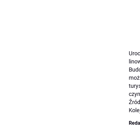
Uroc
lino
Budo
możl
tury
czyn
Źród
Kole
Reda