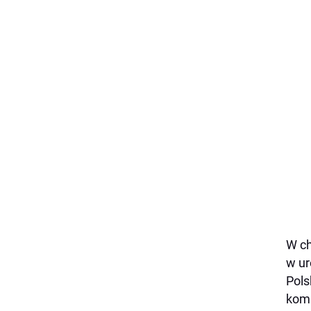
W ch
w ur
Pols
komp