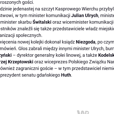
proszonych gości.
dzinie jedenastej na szczyt Kasprowego Wierchu przybyli
twowi, w tym minister komunikacji
Julian Ulrych
, minis
minister skarbu
Świtalski
oraz wiceminister komunikacj
stników znaleźli się także przedstawiciele władz miejsk
ganizacji społecznych.
ięcenia nowej kolejki dokonał ksiądz
Niezgoda
, po czym
mówień. Głos zabrali między innymi minister Ulrych, bur
zyński
– dyrektor generalny kolei linowej, a także
Kodelsk
zej Krzeptowski
oraz wiceprezes Polskiego Związku Na
 również zagraniczni goście – w tym przedstawiciel niemie
prezydent senatu gdańskiego
Huth
.