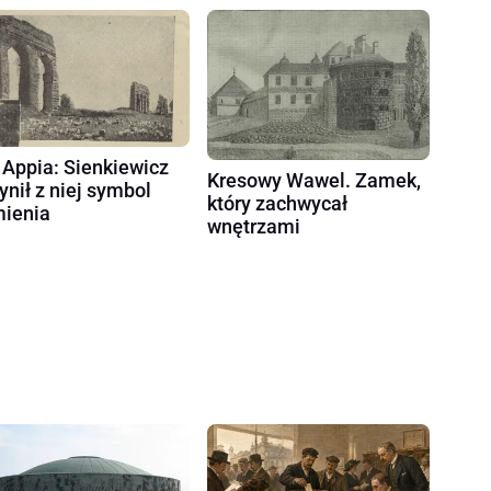
 Appia: Sienkiewicz
Kresowy Wawel. Zamek,
ynił z niej symbol
który zachwycał
ienia
wnętrzami