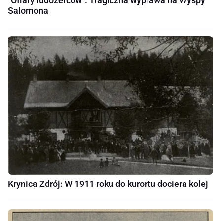
"Ofiary ludożerców". Tragiczna wyprawa na Wyspy
Salomona
Krynica Zdrój: W 1911 roku do kurortu dociera kolej