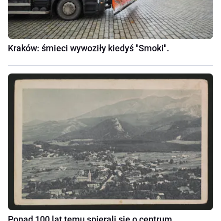
Kraków: śmieci wywoziły kiedyś "Smoki".
Ponad 100 lat temu spierali się o centrum