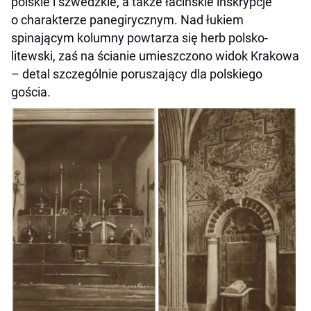
polskie i szwedzkie, a także łacińskie inskrypcje
o charakterze panegirycznym. Nad łukiem
spinającym kolumny powtarza się herb polsko-
litewski, zaś na ścianie umieszczono widok Krakowa
– detal szczególnie poruszający dla polskiego
gościa.