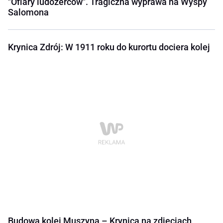
"Ofiary ludożerców". Tragiczna wyprawa na Wyspy
Salomona
Krynica Zdrój: W 1911 roku do kurortu dociera kolej
Budowa kolei Muszyna – Krynica na zdjęciach