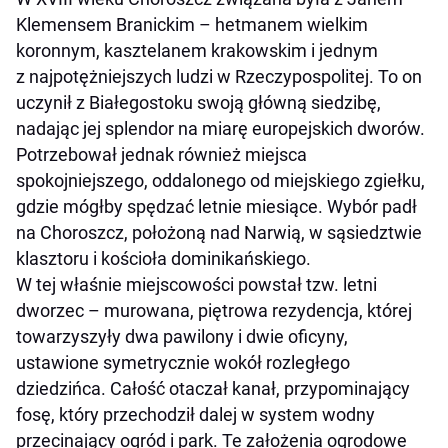
Klemensem Branickim – hetmanem wielkim
koronnym, kasztelanem krakowskim i jednym
z najpotężniejszych ludzi w Rzeczypospolitej. To on
uczynił z Białegostoku swoją główną siedzibę,
nadając jej splendor na miarę europejskich dworów.
Potrzebował jednak również miejsca
spokojniejszego, oddalonego od miejskiego zgiełku,
gdzie mógłby spędzać letnie miesiące. Wybór padł
na Choroszcz, położoną nad Narwią, w sąsiedztwie
klasztoru i kościoła dominikańskiego.
W tej właśnie miejscowości powstał tzw. letni
dworzec – murowana, piętrowa rezydencja, której
towarzyszyły dwa pawilony i dwie oficyny,
ustawione symetrycznie wokół rozległego
dziedzińca. Całość otaczał kanał, przypominający
fosę, który przechodził dalej w system wodny
przecinający ogród i park. Te założenia ogrodowe