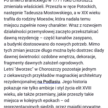
Po śmierci Branickiego w 1771 roku Choroszcz
zmieniała właścicieli. Przeszła w ręce Potockich,
następnie Tadeusza Mostowskiego, a w XIX wieku
trafiła do rodziny Moesów, która nadała temu
miejscu zupełnie nowy charakter. Wraz z rozwojem
działalności przemysłowej zaczęto przekształcać
dawną rezydencję – część kanałów zasypano,
a budynki dostosowano do nowych potrzeb. Mimo
tych zmian jeszcze długo można było dostrzec ślady
dawnej świetności: ozdobne wnętrza, dekoracje,
fragmenty dawnych założeń ogrodowych.
Letni "dworzec" w Choroszczy pozostaje jednym
z ciekawszych przykładów magnackiej architektury
rezydencjonalnej
na Podlasiu
. Jego historia
pokazuje nie tylko ambicje i styl życia elit XVIII
wieku, ale także przemiany, jakie przeszły takie
miejsca w kolejnych epokach – od
reprezentacyjnych siedzib, przez majątki prywatne,